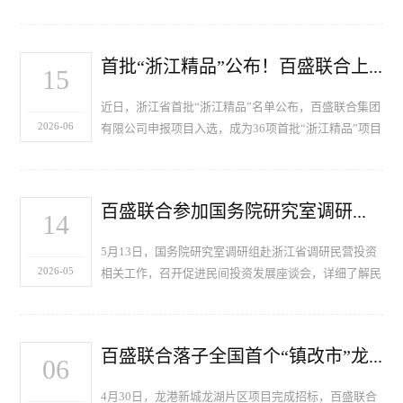
炼初心、汲取奋进力量，推动党建与组织建设深度融
合，持续擦亮百盛联合“红石”党建品牌。上午10时，庆
祝中国共产…
首批“浙江精品”公布！百盛联合上榜
15
近日，浙江省首批“浙江精品”名单公布，百盛联合集团
2026-06
有限公司申报项目入选，成为36项首批“浙江精品”项目
之一。“浙江精品”是浙江省立足高质量发展，依托《关
于深化“浙江制造”品牌建设打造“浙江精品”的实施意
见…
百盛联合参加国务院研究室调研座谈会
14
5月13日，国务院研究室调研组赴浙江省调研民营投资
2026-05
相关工作，召开促进民间投资发展座谈会，详细了解民
营企业投资情况。2025年11月，国务院办公厅印发
《关于进一步促进民间投资发展的若干措施》（即“国
家民间投资13条…
百盛联合落子全国首个“镇改市”龙港，投资36亿打造城市更新新标杆
06
4月30日，龙港新城龙湖片区项目完成招标，百盛联合