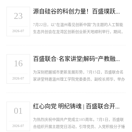
力量，为…
源自硅谷的科创力量！百盛璞跃国际科创中心在温正式开园
23
7月22日，以“在温州看见创新中国”为主题的人工智能
2026-07
生态共创会在龙湾区创新创业新天地顺利举行，期间，
百盛璞跃国际科创中心（国创中心）正式开园。来自海
内外的400余名科创人才齐聚一堂，共话人工智能生
态，共促产业…
百盛联合·名家讲堂|解码“产教融合引领城市更新高质量发展”
16
为深刻把握城市更新发展形势，7月15日，百盛联合名
2026-07
家讲堂特邀温州理工学院党委委员、副校长郑华，举办
《以产教融合引领城市更新高质量发展》为主题的讲
座。本次讲座结合国家《城市更新“十五五” 规划》和
多个实践案例…
红心向党 明纪铸魂 | 百盛联合开展庆“七一”主题党日活动
01
为热烈庆祝中国共产党成立105周年。7月1日，百盛联
2026-07
合组织开展主题党日活动，引导党员、入党积极分子锤