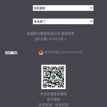
百盛联合集团有限公司 版权所有
浙ICP备13019429号-1
浙公网安备 33030302001105号
关注百盛联合集团
官方微信
技术支持：
优谷科技