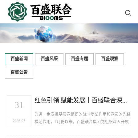
百盛新闻
百盛风采
百盛专题
百盛观察
百盛公告
红色引领 赋能发展丨百盛联合深入开展“红七月·服务月”主题活动
31
为进一步发挥基层党组织的战斗堡垒作用和党员的先锋
2026-07
模范作用，7月份以来，百盛联合集团党组织深入开展
“红七月服务月”系列活动，通过主题党日、志愿服务、
走访慰问等多种形式，进一步筑牢信仰之基、汲取奋进