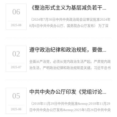
布、传…
《整治形式主义为基层减负若干规定》
06
（2024年7月30日中共中央政治局会议审议批准2024年
2025-08
8月6日中共中央办公厅、国务院办公厅发布） 为了深
化拓展整治形式主义为基层减负，健全为基层减负长效
机制，引导广大党员、干部树立和践行正确政绩观，积
极担当作为，…
遵守政治纪律和政治规矩，要做到哪“五个必须”
02
全面从严治党，必须从党内政治生活严起。严肃党内政
2025-07
治生活，严明政治纪律和政治规矩是关键。习近平总书
记反复强调防止“七个有之”、做到“五个必须”，这是严
肃党内政治生活、严明政治纪律和政治规矩的重要遵
循，也是…
中共中央办公厅印发《党组讨论和决定党员处分事项工作程序规定》
05
（2018年11月29日中共中央批准&emsp;2018年11月29
2025-06
日中共中央办公厅发布&emsp;2025年5月26日中共中央
修订&emsp;2025年5月26日中共中央办公厅发布）