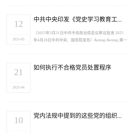
&emsp;&emsp;第一条&emsp;为了规范党组讨论和…
中共中央印发《党史学习教育工作条例》
12
（2025年3月31日中共中央政治局会议审议批准 2025
2025-05
年4月28日中共中央、国务院发布）&emsp;&emsp;第一
章&emsp;总则&emsp;&emsp;第一条&emsp;为了坚持和
加强党对生态文明建设和生态环境保护的全…
如何执行不合格党员处置程序
21
2025-04
党内法规中提到的这些党的组织，都有啥区别？
10