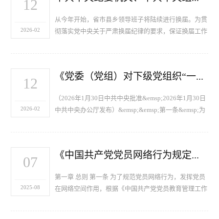
12
从今年开始，省市县乡领导班子将陆续进行换届。为贯
2026-02
彻落实党中央关于严肃换届纪律的要求，保证换届工作
顺利开展，营造风清气正的换届环境，近日，中共中央
纪委机关、中共中央组织部、国家监察委员会联合印发
了《关于严…
《党委（党组）对下级党组织“一把手”开展监督谈话工作办法》
12
（2026年1月30日中共中央批准&emsp;2026年1月30日
2026-02
中共中央办公厅发布）&emsp;&emsp;第一条&emsp;为
了压实党委（党组）全面从严治党主体责任，加强对
“一把手”的管理监督，根据《中国共产党党内监督条…
《中国共产党党员网络行为规定》全文
07
第一章 总则 第一条 为了规范党员网络行为，发挥党员
2025-08
在网络空间作用，根据《中国共产党党员教育管理工作
条例》等有关党内法规，制定本规定。 第二条 本规定
所称网络行为，是指通过互联网制作、复制、存储、发