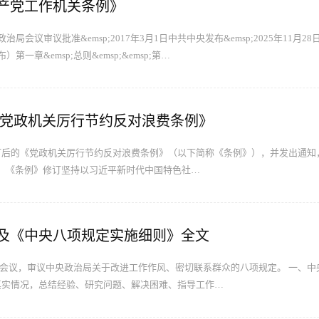
产党工作机关条例》
央政治局会议审议批准&emsp;2017年3月1日中共中央发布&emsp;2025年11月
布）第一章&emsp;总则&emsp;&emsp;第…
《党政机关厉行节约反对浪费条例》
订后的《党政机关厉行节约反对浪费条例》（以下简称《条例》），并发出通知
知指出，《条例》修订坚持以习近平新时代中国特色社…
及《中央八项规定实施细则》全文
日召开会议，审议中央政治局关于改进工作作风、密切联系群众的八项规定。 一、
真实情况，总结经验、研究问题、解决困难、指导工作…