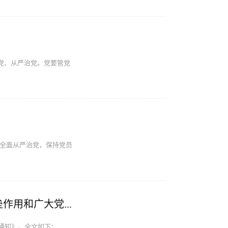
管党、从严治党。党要管党
推进全面从严治党，保持党员
中共中央组织部印发《关于在防汛救灾抢险中充分发挥基层党组织战斗堡垒作用和广大党员先锋模范作用的通知》
通知》。全文如下：