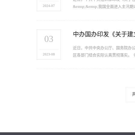
2024-07
&emsp;&emsp;我国全面进入
中办国办印发《关于建
03
近日，中共中央办公厅、国务院办
2023-08
区各部门结合实际认真贯彻落实。